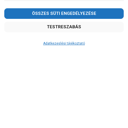
Ibo
IPro
Leo
Ár
-
OK
Adatkezeslési tájékoztató
Garancia, javítás
1 év garancia
2 év garancia
2+1 év garancia
3 év garancia
A szivattyusbolt.hu
extra
szerviz szolgáltatásai
(garanciális időn túl is)
Garanciális márkaszerviz
Kedves Vásárlóink!
Alkatrészellátás