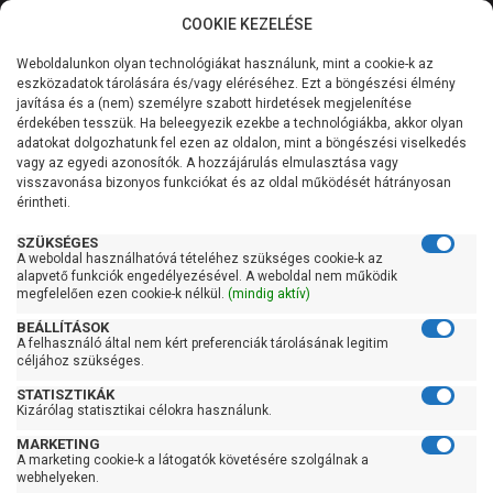
COOKIE KEZELÉSE
0
Weboldalunkon olyan technológiákat használunk, mint a cookie-k az
Kategóriák
Főoldal
Hidrofor tartály
eszközadatok tárolására és/vagy eléréséhez. Ezt a böngészési élmény
javítása és a (nem) személyre szabott hirdetések megjelenítése
Általános információk
érdekében tesszük. Ha beleegyezik ezekbe a technológiákba, akkor olyan
Hidrofor tartály
adatokat dolgozhatunk fel ezen az oldalon, mint a böngészési viselkedés
vagy az egyedi azonosítók. A hozzájárulás elmulasztása vagy
Szolgáltatásaink
visszavonása bizonyos funkciókat és az oldal működését hátrányosan
érintheti.
Szűrés
Kapcsolat
SZÜKSÉGES
A weboldal használhatóvá tételéhez szükséges cookie-k az
Gyors szűrők
alapvető funkciók engedélyezésével. A weboldal nem működik
megfelelően ezen cookie-k nélkül.
(mindig aktív)
Raktáron
BEÁLLÍTÁSOK
Ingyenes szállítás
A felhasználó által nem kért preferenciák tárolásának legitim
céljához szükséges.
Gyártók
STATISZTIKÁK
Kizárólag statisztikai célokra használunk.
Aquafill
MARKETING
Aquasystem
A marketing cookie-k a látogatók követésére szolgálnak a
webhelyeken.
Cimm