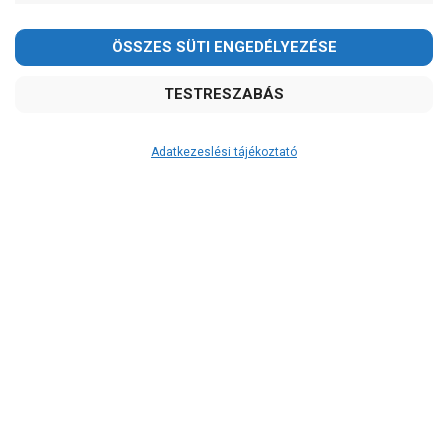
-
OK
Garancia, javítás
1 év garancia
2 év garancia
Adatkezeslési tájékoztató
2+1 év garancia
3 év garancia
A szivattyusbolt.hu
extra
szerviz szolgáltatásai
(garanciális időn túl is)
Garanciális márkaszerviz
Alkatrészellátás
Szerviz, javítás
Szállítás
RAKTÁRON!