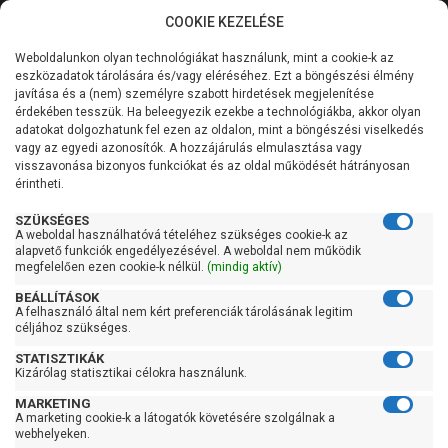
COOKIE KEZELÉSE
0
Weboldalunkon olyan technológiákat használunk, mint a cookie-k az
Kategóriák
Főoldal
Szivattyú gyártó szerint
Nero szivattyú
eszközadatok tárolására és/vagy eléréséhez. Ezt a böngészési élmény
Nero SOLAR
javítása és a (nem) személyre szabott hirdetések megjelenítése
Általános információk
érdekében tesszük. Ha beleegyezik ezekbe a technológiákba, akkor olyan
Nero SOLAR
adatokat dolgozhatunk fel ezen az oldalon, mint a böngészési viselkedés
vagy az egyedi azonosítók. A hozzájárulás elmulasztása vagy
Szolgáltatásaink
visszavonása bizonyos funkciókat és az oldal működését hátrányosan
érintheti.
Kapcsolat
Szűrés
SZÜKSÉGES
A weboldal használhatóvá tételéhez szükséges cookie-k az
alapvető funkciók engedélyezésével. A weboldal nem működik
Gyors szűrők
megfelelően ezen cookie-k nélkül.
(mindig aktív)
BEÁLLÍTÁSOK
Raktáron
A felhasználó által nem kért preferenciák tárolásának legitim
Ingyenes szállítás
céljához szükséges.
STATISZTIKÁK
Gyártók
Kizárólag statisztikai célokra használunk.
MARKETING
NERO
A marketing cookie-k a látogatók követésére szolgálnak a
webhelyeken.
Ár