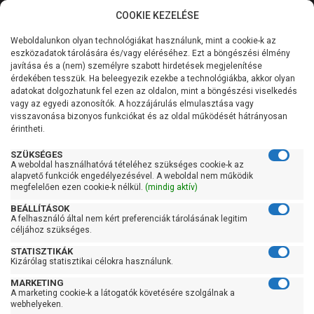
COOKIE KEZELÉSE
0
Weboldalunkon olyan technológiákat használunk, mint a cookie-k az
Kategóriák
eszközadatok tárolására és/vagy eléréséhez. Ezt a böngészési élmény
Pedrollo szivattyúk
javítása és a (nem) személyre szabott hirdetések megjelenítése
Általános információk
érdekében tesszük. Ha beleegyezik ezekbe a technológiákba, akkor olyan
Pedrollo szivattyú kínálat
Previous
Next
adatokat dolgozhatunk fel ezen az oldalon, mint a böngészési viselkedés
vagy az egyedi azonosítók. A hozzájárulás elmulasztása vagy
Szolgáltatásaink
visszavonása bizonyos funkciókat és az oldal működését hátrányosan
érintheti.
Kapcsolat
SZÜKSÉGES
A weboldal használhatóvá tételéhez szükséges cookie-k az
Kiemelt kategóriák
alapvető funkciók engedélyezésével. A weboldal nem működik
megfelelően ezen cookie-k nélkül.
(mindig aktív)
BEÁLLÍTÁSOK
A felhasználó által nem kért preferenciák tárolásának legitim
céljához szükséges.
STATISZTIKÁK
Kizárólag statisztikai célokra használunk.
MARKETING
A marketing cookie-k a látogatók követésére szolgálnak a
webhelyeken.