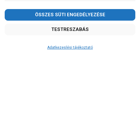
Ibo
Ár
-
OK
Garancia, javítás
Adatkezeslési tájékoztató
1 év garancia
2 év garancia
2+1 év garancia
3 év garancia
Kedves Vásárlóink!
A szivattyusbolt.hu
extra
szerviz szolgáltatásai
2026.08.08-án szombaton a munkanap ellenére is ZÁRVA
(garanciális időn túl is)
TARTUNK!
Megértésüket és türelmüket köszönjük!
Garanciális márkaszerviz
Alkatrészellátás
email: raukerkft@gmail.com
Szerviz, javítás
Szállítás