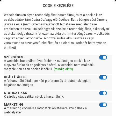
COOKIE KEZELÉSE
0
Weboldalunkon olyan technológiákat használunk, mint a cookie-k az
Kategóriák
Főoldal
Szivattyú
eszközadatok tárolására és/vagy eléréséhez. Ezt a böngészési élmény
Merülő vízmentesítő szivattyú tiszta vízre
javítása és a (nem) személyre szabott hirdetések megjelenítése
Ibo merülő szivattyú tiszta vízre
Általános információk
érdekében tesszük. Ha beleegyezik ezekbe a technológiákba, akkor olyan
adatokat dolgozhatunk fel ezen az oldalon, mint a böngészési viselkedés
Ibo merülő szivattyú tiszta
vagy az egyedi azonosítók. A hozzájárulás elmulasztása vagy
Szolgáltatásaink
visszavonása bizonyos funkciókat és az oldal működését hátrányosan
vízre
érintheti.
Kapcsolat
SZÜKSÉGES
A weboldal használhatóvá tételéhez szükséges cookie-k az
alapvető funkciók engedélyezésével. A weboldal nem működik
Szűrés
megfelelően ezen cookie-k nélkül.
(mindig aktív)
BEÁLLÍTÁSOK
Gyors szűrők
A felhasználó által nem kért preferenciák tárolásának legitim
céljához szükséges.
Raktáron
STATISZTIKÁK
Kizárólag statisztikai célokra használunk.
Ingyenes szállítás
MARKETING
Gyártók
A marketing cookie-k a látogatók követésére szolgálnak a
webhelyeken.