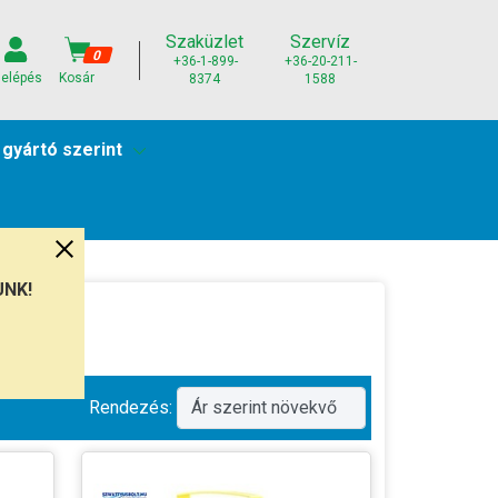
Szaküzlet
Szervíz
0
+36-1-899-
+36-20-211-
elépés
Kosár
8374
1588
 gyártó szerint
UNK!
Rendezés: