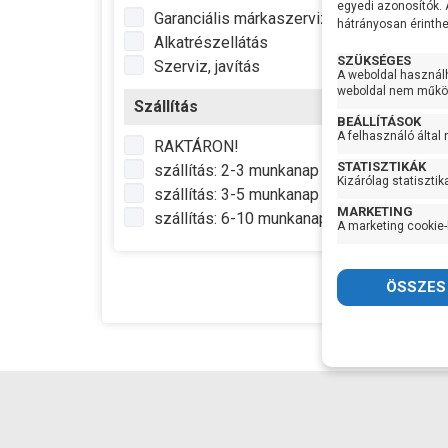
egyedi azonosítók.
Garanciális márkaszerviz
hátrányosan érinthet
Alkatrészellátás
Sziva
anyag
SZÜKSÉGES
Szerviz, javítás
A weboldal használ
Tenge
weboldal nem működ
Szállítás
BEÁLLÍTÁSOK
IP vé
A felhasználó által
RAKTÁRON!
Max
STATISZTIKÁK
szállítás: 2-3 munkanap
vízhő
Kizárólag statisztik
szállítás: 3-5 munkanap
Gyártó
MARKETING
szállítás: 6-10 munkanap
Termé
A marketing cookie-
Garan
Készl
infor