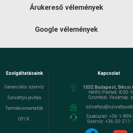
Árukereső vélemények
Google vélemények
Szolgáltatásaink
Kapcsolat
Garanciális szerviz
1032 Budapest, Bécsi ú
Hétfő-Péntek: 8:00-1
Szombat, Vasárnap: z
Szivattyú javítás
szivattyu@szivattyusb
Termékismertetők
Szaküzlet:
+36-1-899
GY.I.K.
Szervíz:
+36-20-211-