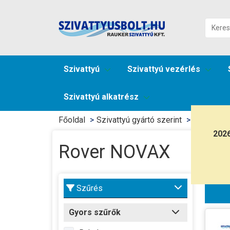
Szivattyú
Szivattyú vezérlés
Szivattyú alkatrész
Főoldal
Szivattyú gyártó szerint
Rover szi
202
Rover NOVAX
Szűrés
Gyors szűrők