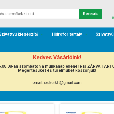
Keresés
B
Szivattyú kiegészítő
Hidrofor tartály
Szivattyú
Kedves Vásárlóink!
vattyú
Rover NOVAX
6.08.08-án szombaton a munkanap ellenére is ZÁRVA TART
Megértésüket és türelmüket köszönjük!
email: raukerkft@gmail.com