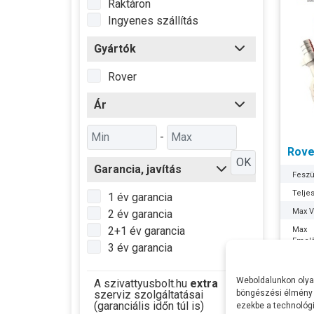
Raktáron
Ingyenes szállítás
Gyártók
Rover
Ár
-
Rove
OK
Garancia, javítás
Feszü
Telje
1 év garancia
Max Ví
2 év garancia
2+1 év garancia
Max
Emel
3 év garancia
Max s
Szívó
Weboldalunkon olyan
A szivattyusbolt.hu
extra
szerviz szolgáltatásai
böngészési élmény 
Nyom
(garanciális időn túl is)
ezekbe a technológi
64.4
Lapát