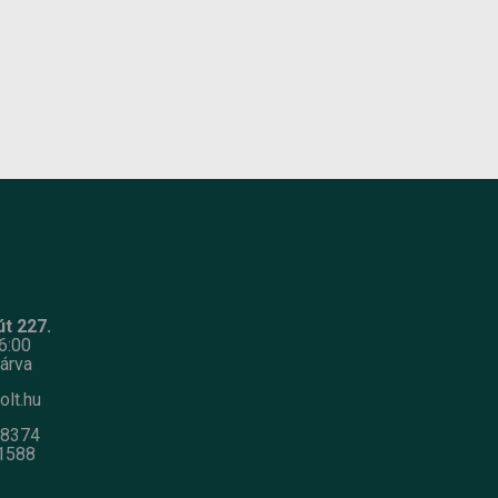
t 227.
6:00
árva
olt.hu
-8374
1588