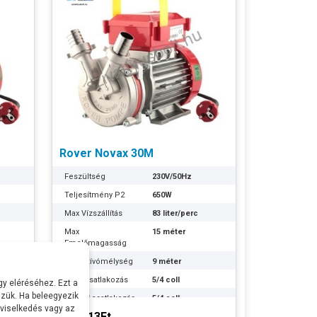
Rover Novax 30M
Feszültség
230V/50Hz
Teljesítmény P2
650W
Max Vízszállítás
83 liter/perc
Max
15 méter
Emelőmagasság
Max szívómélység
9 méter
Szívócsatlakozás
5/4 coll
y eléréséhez. Ezt a
zük. Ha beleegyezik
Nyomócsatlakozás
5/4 coll
 viselkedés vagy az
133.113Ft
es
Lapátkerék anyaga
Rozsdamentes