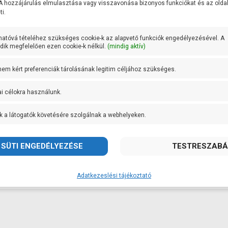
 A hozzájárulás elmulasztása vagy visszavonása bizonyos funkciókat és az old
acél
acél
i.
ttyúház
Rozsdamentes
Szivattyúház
Rozsdament
Tovább
Tovább
a
acél
anyaga
acél
hatóvá tételéhez szükséges cookie-k az alapvető funkciók engedélyezésével. A
ly anyaga
Rozsdamentes
Tengely anyaga
Rozsdament
ik megfelelően ezen cookie-k nélkül.
(mindig aktív)
acél
acél
dettség
IP44
IP védettség
IP44
 nem kért preferenciák tárolásának legitim céljához szükséges.
+ 35 fok
Max
+ 35 fok
mérséklet
vízhőmérséklet
ai célokra használunk.
:
Rover
Gyártó:
Rover
k súlya:
5 kg
Termék súlya:
6 kg
k a látogatók követésére szolgálnak a webhelyeken.
cia:
2 év
Garancia:
2 év
et
szállítás: 2-3
Készlet
szállítás: 2-3
máció:
munkanap
információ:
munkanap
Adatkezeslési tájékoztató