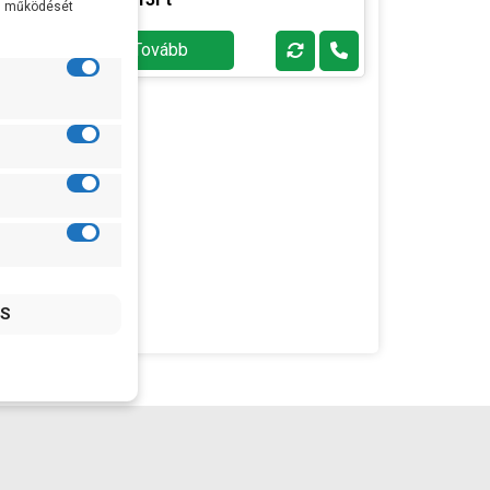
al működését
acél
es
Szivattyúház
Rozsdamentes
Tovább
anyaga
acél
es
Tengely anyaga
Rozsdamentes
acél
IP védettség
IP44
Max
+ 35 fok
vízhőmérséklet
Gyártó:
Rover
Termék súlya:
10 kg
Garancia:
2 év
Készlet
ÉRDEKLŐDJÖN!
információ: