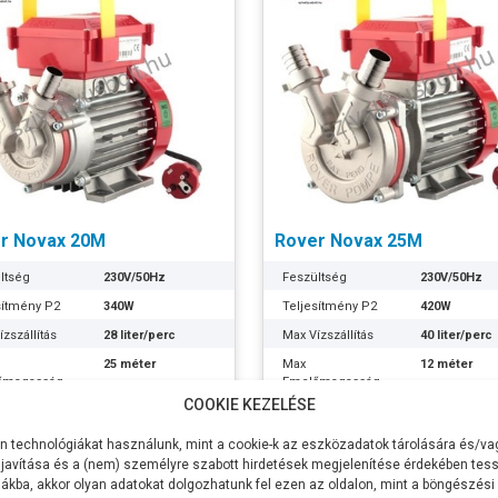
r Novax 20M
Rover Novax 25M
ltség
230V/50Hz
Feszültség
230V/50Hz
sítmény P2
340W
Teljesítmény P2
420W
zszállítás
28 liter/perc
Max Vízszállítás
40 liter/perc
25 méter
Max
12 méter
őmagasság
Emelőmagasság
COOKIE KEZELÉSE
zívómélység
9 méter
Max szívómélység
9 méter
csatlakozás
3/4 coll
Szívócsatlakozás
1 coll
 technológiákat használunk, mint a cookie-k az eszközadatok tárolására és/vag
javítása és a (nem) személyre szabott hirdetések megjelenítése érdekében tess
ócsatlakozás
3/4 coll
Nyomócsatlakozás
1 coll
ákba, akkor olyan adatokat dolgozhatunk fel ezen az oldalon, mint a böngészési
77Ft
83.889Ft
kerék anyaga
Rozsdamentes
Lapátkerék anyaga
Rozsdament