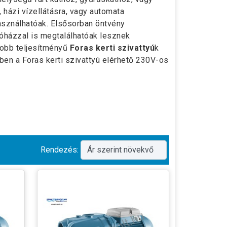
 házi vízellátásra, vagy automata
asználhatóak. Elsősorban öntvény
óházzal is megtalálhatóak lesznek
yobb teljesítményű
Foras kerti szivattyú
k
ben a Foras kerti szivattyú elérhető 230V-os
Rendezés: