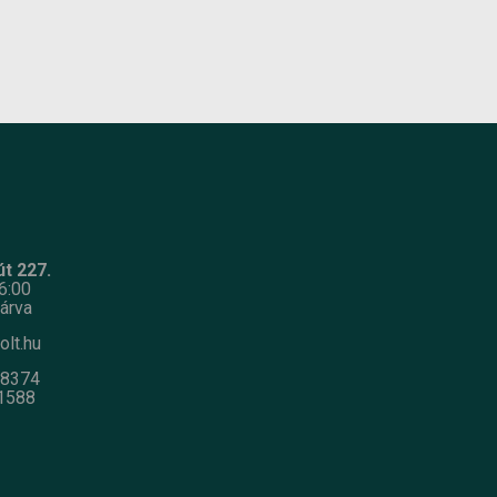
t 227.
6:00
árva
olt.hu
-8374
1588