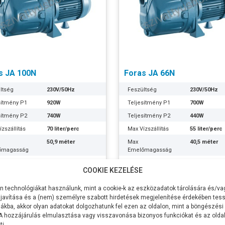
s JA 100N
Foras JA 66N
ltség
230V/50Hz
Feszültség
230V/50Hz
sítmény P1
920W
Teljesítmény P1
700W
sítmény P2
740W
Teljesítmény P2
440W
zszállítás
70 liter/perc
Max Vízszállítás
55 liter/perc
50,9 méter
Max
40,5 méter
őmagasság
Emelőmagasság
zívómélység
9 méter
Max Szívómélység
9 méter
COOKIE KEZELÉSE
csatlakozás
1 coll
Szívócsatlakozás
1 coll
95Ft
88.011Ft
 technológiákat használunk, mint a cookie-k az eszközadatok tárolására és/vag
ócsatlakozás
1 coll
Nyomócsatlakozás
1 coll
javítása és a (nem) személyre szabott hirdetések megjelenítése érdekében tess
ális
30,1 méteren 40
Optimális
20,5 méteren
ákba, akkor olyan adatokat dolgozhatunk fel ezen az oldalon, mint a böngészési
apont
liter/perc
munkapont
liter/perc
Tovább
Tovább
 A hozzájárulás elmulasztása vagy visszavonása bizonyos funkciókat és az old
kerék anyaga
Noryl
Lapátkerék anyaga
Noryl
i.