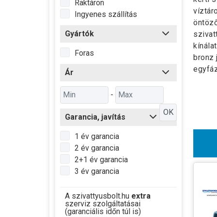
Raktáron
víztár
Ingyenes szállítás
öntöző
Gyártók
szivat
kínála
Foras
bronz 
egyfáz
Ár
-
OK
Garancia, javítás
1 év garancia
2 év garancia
2+1 év garancia
3 év garancia
A szivattyusbolt.hu
extra
szerviz szolgáltatásai
(garanciális időn túl is)