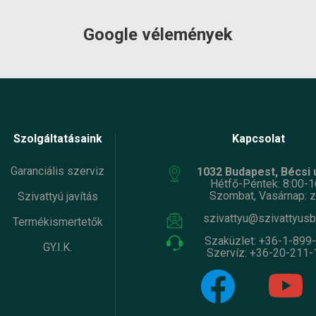
Google vélemények
Szolgáltatásaink
Kapcsolat
Garanciális szerviz
1032 Budapest, Bécsi ú
Hétfő-Péntek: 8:00-1
Szombat, Vasárnap: z
Szivattyú javítás
szivattyu@szivattyusb
Termékismertetők
Szaküzlet:
+36-1-899
GY.I.K.
Szervíz:
+36-20-211-