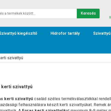
Keresés
B
Szivattyú kiegészítő
Hidrofor tartály
Szivattyú
erti szivattyú
 kerti szivattyú
s kerti szivattyú
család széles termékválasztékkal rendel
zdasági felhasználásra készít kerti szivattyúkat. Remek ár
szivattyúk. A
Foras kerti szivattyúk
at maximum 8-9 méter m