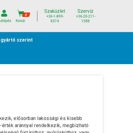
Szaküzlet
Szervíz
0
+36-1-899-
+36-20-211-
elépés
Kosár
8374
1588
 gyártó szerint
kezik, elősorban lakossági és kisebb
-érték aránnyal rendelkezik, megbízható
élységű fúrt kúthoz, gyűrűskúthoz, vagy