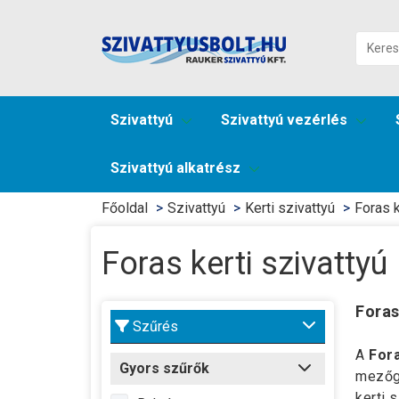
Szivattyú
Szivattyú vezérlés
Szivattyú alkatrész
Főoldal
Szivattyú
Kerti szivattyú
Foras k
Foras kerti szivattyú
Foras
Szűrés
A
Fora
Gyors szűrők
mezőga
kerti 