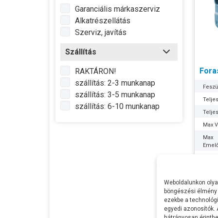
Garanciális márkaszerviz
Alkatrészellátás
Szerviz, javítás
Szállítás
Fora
RAKTÁRON!
szállítás: 2-3 munkanap
Feszü
szállítás: 3-5 munkanap
Telje
szállítás: 6-10 munkanap
Telje
Max Ví
Max
Emel
Max S
Szívó
56.5
Weboldalunkon olyan
Nyom
böngészési élmény 
Optim
ezekbe a technológi
munk
egyedi azonosítók.
Lapát
hátrányosan érinthet