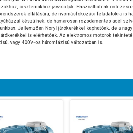
ozókhoz, ciszternákhoz javasoljuk. Használhatóak öntözésre,
rendszerek ellátására, de nyomásfokozási feladatokra is h
tyúházzal készülnek, de hamarosan rozsdamentes acél szív
tunkban. Jellemzően Noryl járókerékkel kaphatóak, de a nag
járókerékkel is elérhetőek. Az elektromos motorok tekinteté
isú, vagy 400V-os háromfázisú változatban is.