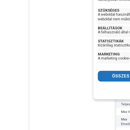
Sziva
SZÜKSÉGES
anyag
A weboldal használ
Tenge
weboldal nem működ
BEÁLLÍTÁSOK
A felhasználó által
IP vé
STATISZTIKÁK
Max
Kizárólag statisztik
vízhő
MARKETING
Gyártó
A marketing cookie-
Termé
Garan
Készl
Fora
infor
Feszü
Telje
Telje
Max Ví
Max
Emel