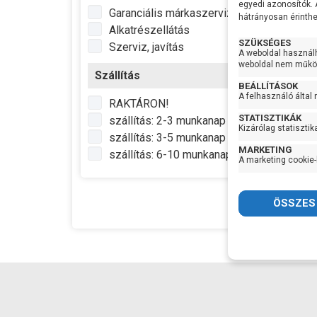
egyedi azonosítók.
Garanciális márkaszerviz
Max
hátrányosan érinthet
Emel
Alkatrészellátás
Optim
SZÜKSÉGES
Szerviz, javítás
A weboldal használ
munk
weboldal nem működ
Lapát
Szállítás
BEÁLLÍTÁSOK
Sziva
27.8
A felhasználó által
anyag
RAKTÁRON!
STATISZTIKÁK
szállítás: 2-3 munkanap
Tenge
Kizárólag statisztik
szállítás: 3-5 munkanap
MARKETING
Max
szállítás: 6-10 munkanap
A marketing cookie-
vízhő
Nyom
Elekt
hoss
Max m
Max
szem
Gyártó
Termé
Garan