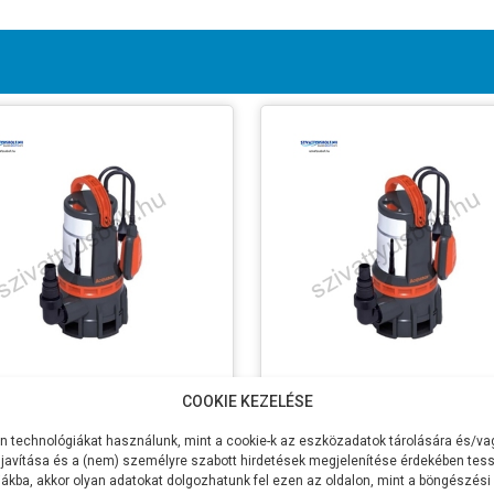
aer EKS-550PSD
Acquaer EKS-750PSD
COOKIE KEZELÉSE
ltség
230V
Feszültség
230V
 technológiákat használunk, mint a cookie-k az eszközadatok tárolására és/vag
sítmény P2
550W
Teljesítmény P2
750W
javítása és a (nem) személyre szabott hirdetések megjelenítése érdekében tess
ákba, akkor olyan adatokat dolgozhatunk fel ezen az oldalon, mint a böngészési
zszállítás
225 liter/perc
Max Vízszállítás
225 liter/per