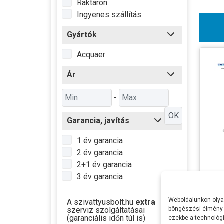
Raktáron
Ingyenes szállítás
Gyártók
Acquaer
Ár
-
OK
Garancia, javítás
1 év garancia
2 év garancia
2+1 év garancia
3 év garancia
Acqu
Feszü
Weboldalunkon olyan
A szivattyusbolt.hu
extra
Telje
szerviz szolgáltatásai
böngészési élmény 
(garanciális időn túl is)
ezekbe a technológi
Max Ví