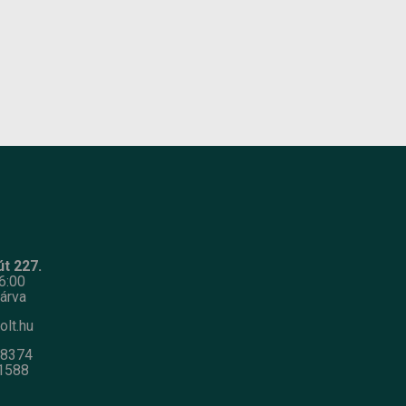
Készlet
szállítás: 2-3
információ:
munkanap
t 227.
6:00
árva
olt.hu
-8374
1588