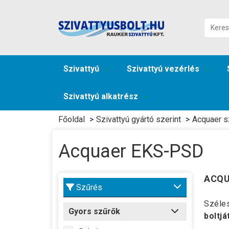
Szivattyú
Szivattyú vezérlés
Szivattyú alkatrész
Főoldal
Szivattyú gyártó szerint
Acquaer s
Acquaer EKS-PSD
ACQUA
Szűrés
Széle
Gyors szűrők
boltjá