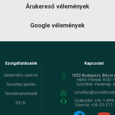
Árukereső vélemények
et
szállítás: 2-3
Készlet
szállítás: 2-3
máció:
munkanap
információ:
munkanap
Google vélemények
Szolgáltatásaink
Kapcsolat
Garanciális szerviz
1032 Budapest, Bécsi ú
Hétfő-Péntek: 8:00-1
Szombat, Vasárnap: z
Szivattyú javítás
szivattyu@szivattyusb
Termékismertetők
Szaküzlet:
+36-1-899
GY.I.K.
Szervíz:
+36-20-211-