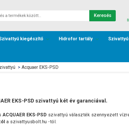
Keresés
B
Szivattyú kiegészítő
Hidrofor tartály
Szivattyú
zivattyú
Acquaer EKS-PSD
ER EKS-PSD szivattyú két év garanciával.
s
ACQUAER EKS-PSD
szivattyú választék szennyezett víz
tól
a szivattyusbolt.hu -tól.