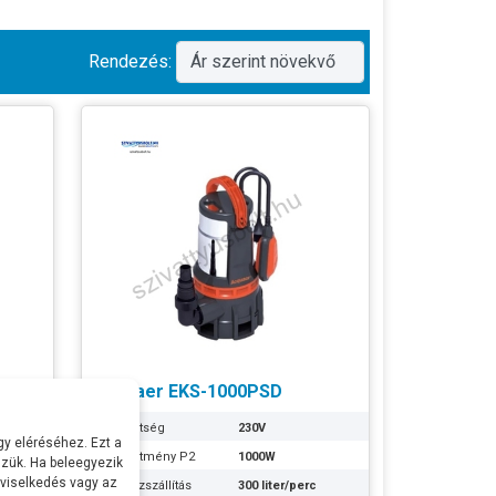
Rendezés:
Acquaer EKS-1000PSD
Feszültség
230V
y eléréséhez. Ezt a
Teljesítmény P2
1000W
zük. Ha beleegyezik
 viselkedés vagy az
c
Max Vízszállítás
300 liter/perc