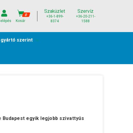
Szaküzlet
Szervíz
0
+36-1-899-
+36-20-211-
elépés
Kosár
8374
1588
 gyártó szerint
re
Budapest egyik legjobb szivattyús