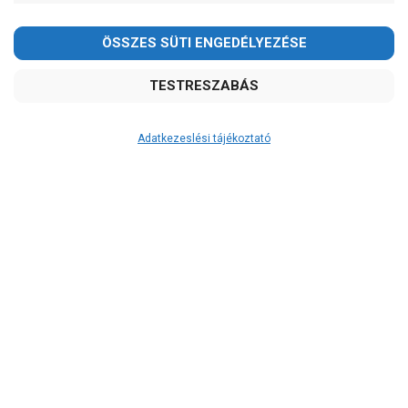
-
OK
Garancia, javítás
1 év garancia
2 év garancia
Adatkezeslési tájékoztató
2+1 év garancia
3 év garancia
A szivattyusbolt.hu
extra
szerviz szolgáltatásai
(garanciális időn túl is)
Garanciális márkaszerviz
Alkatrészellátás
Szerviz, javítás
Szállítás
RAKTÁRON!