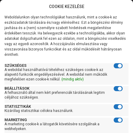
COOKIE KEZELÉSE
0
Weboldalunkon olyan technológiákat használunk, mint a cookie-k az
Kategóriák
Főoldal
Szivattyú
Periférikus szivattyú
eszközadatok tárolására és/vagy eléréséhez. Ezt a böngészési élmény
Ibo periférikus szivattyú
javítása és a (nem) személyre szabott hirdetések megjelenítése
Általános információk
érdekében tesszük. Ha beleegyezik ezekbe a technológiákba, akkor olyan
Ibo periférikus szivattyú
adatokat dolgozhatunk fel ezen az oldalon, mint a böngészési viselkedés
vagy az egyedi azonosítók. A hozzájárulás elmulasztása vagy
Szolgáltatásaink
visszavonása bizonyos funkciókat és az oldal működését hátrányosan
érintheti.
Kapcsolat
Szűrés
SZÜKSÉGES
A weboldal használhatóvá tételéhez szükséges cookie-k az
alapvető funkciók engedélyezésével. A weboldal nem működik
Gyors szűrők
megfelelően ezen cookie-k nélkül.
(mindig aktív)
BEÁLLÍTÁSOK
Raktáron
A felhasználó által nem kért preferenciák tárolásának legitim
Ingyenes szállítás
céljához szükséges.
STATISZTIKÁK
Gyártók
Kizárólag statisztikai célokra használunk.
MARKETING
Ibo
A marketing cookie-k a látogatók követésére szolgálnak a
webhelyeken.
Ár