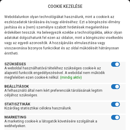
COOKIE KEZELÉSE
0
Weboldalunkon olyan technológiákat használunk, mint a cookie-k az
Kategóriák
Főoldal
Szivattyú
Búvárszivattyú csőkút szivattyú
eszközadatok tárolására és/vagy eléréséhez. Ezt a böngészési élmény
Búvárszivattyú csőkút szivattyú 3,5 colos
javítása és a (nem) személyre szabott hirdetések megjelenítése
Általános információk
érdekében tesszük. Ha beleegyezik ezekbe a technológiákba, akkor olyan
Búvárszivattyú csőkút
adatokat dolgozhatunk fel ezen az oldalon, mint a böngészési viselkedés
vagy az egyedi azonosítók. A hozzájárulás elmulasztása vagy
Szolgáltatásaink
szivattyú 3,5 colos
visszavonása bizonyos funkciókat és az oldal működését hátrányosan
érintheti.
Kapcsolat
SZÜKSÉGES
A weboldal használhatóvá tételéhez szükséges cookie-k az
Szűrés
alapvető funkciók engedélyezésével. A weboldal nem működik
megfelelően ezen cookie-k nélkül.
(mindig aktív)
Gyors szűrők
BEÁLLÍTÁSOK
A felhasználó által nem kért preferenciák tárolásának legitim
céljához szükséges.
Raktáron
STATISZTIKÁK
Ingyenes szállítás
Kizárólag statisztikai célokra használunk.
Gyártók
MARKETING
A marketing cookie-k a látogatók követésére szolgálnak a
webhelyeken.
Ibo