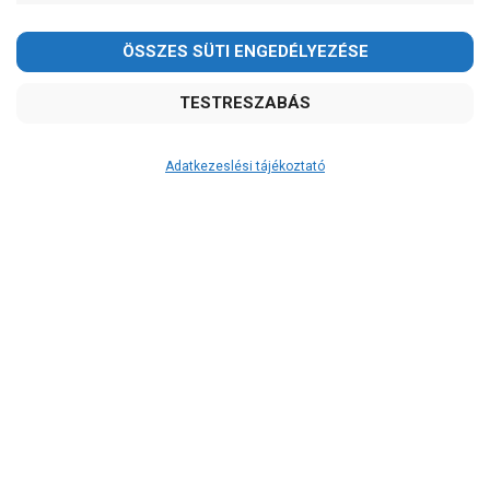
Ár
-
OK
Garancia, javítás
Adatkezeslési tájékoztató
1 év garancia
2 év garancia
2+1 év garancia
3 év garancia
A szivattyusbolt.hu
extra
szerviz szolgáltatásai
(garanciális időn túl is)
Garanciális márkaszerviz
Alkatrészellátás
Szerviz, javítás
Szállítás