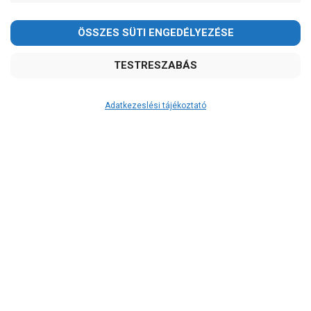
Kedves Vásárlóink!
-
OK
2026.08.08-án szombaton a munkanap ellenére is ZÁRVA
TARTUNK!
Garancia, javítás
Megértésüket és türelmüket köszönjük!
1 év garancia
email: raukerkft@gmail.com
2 év garancia
Adatkezeslési tájékoztató
2+1 év garancia
3 év garancia
A szivattyusbolt.hu
extra
szerviz szolgáltatásai
(garanciális időn túl is)
Garanciális márkaszerviz
Alkatrészellátás
Szerviz, javítás
Szállítás
RAKTÁRON!