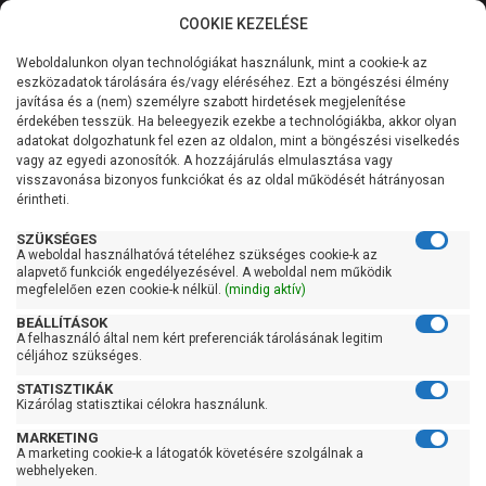
COOKIE KEZELÉSE
0
Weboldalunkon olyan technológiákat használunk, mint a cookie-k az
Kategóriák
Főoldal
Szivattyú
Szennyvízszivattyú
eszközadatok tárolására és/vagy eléréséhez. Ezt a böngészési élmény
Einhell szennyvízszivattyú
javítása és a (nem) személyre szabott hirdetések megjelenítése
Általános információk
érdekében tesszük. Ha beleegyezik ezekbe a technológiákba, akkor olyan
Einhell szennyvízszivattyú
adatokat dolgozhatunk fel ezen az oldalon, mint a böngészési viselkedés
vagy az egyedi azonosítók. A hozzájárulás elmulasztása vagy
Szolgáltatásaink
visszavonása bizonyos funkciókat és az oldal működését hátrányosan
érintheti.
Kapcsolat
Szűrés
SZÜKSÉGES
A weboldal használhatóvá tételéhez szükséges cookie-k az
alapvető funkciók engedélyezésével. A weboldal nem működik
Gyors szűrők
megfelelően ezen cookie-k nélkül.
(mindig aktív)
BEÁLLÍTÁSOK
Raktáron
A felhasználó által nem kért preferenciák tárolásának legitim
Ingyenes szállítás
céljához szükséges.
STATISZTIKÁK
Gyártók
Kizárólag statisztikai célokra használunk.
MARKETING
Einhell
A marketing cookie-k a látogatók követésére szolgálnak a
webhelyeken.
Ár