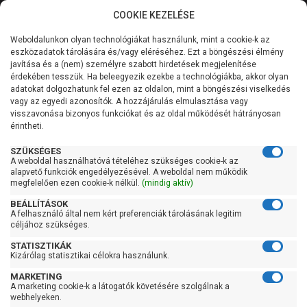
COOKIE KEZELÉSE
0
Weboldalunkon olyan technológiákat használunk, mint a cookie-k az
Kategóriák
Főoldal
Szivattyú gyártó szerint
IBO szivattyú
eszközadatok tárolására és/vagy eléréséhez. Ezt a böngészési élmény
IBO PC, SK
javítása és a (nem) személyre szabott hirdetések megjelenítése
Általános információk
érdekében tesszük. Ha beleegyezik ezekbe a technológiákba, akkor olyan
IBO PC, SK
adatokat dolgozhatunk fel ezen az oldalon, mint a böngészési viselkedés
vagy az egyedi azonosítók. A hozzájárulás elmulasztása vagy
Szolgáltatásaink
visszavonása bizonyos funkciókat és az oldal működését hátrányosan
érintheti.
Kapcsolat
Szűrés
SZÜKSÉGES
A weboldal használhatóvá tételéhez szükséges cookie-k az
alapvető funkciók engedélyezésével. A weboldal nem működik
Gyors szűrők
megfelelően ezen cookie-k nélkül.
(mindig aktív)
BEÁLLÍTÁSOK
Raktáron
A felhasználó által nem kért preferenciák tárolásának legitim
Ingyenes szállítás
céljához szükséges.
STATISZTIKÁK
Gyártók
Kizárólag statisztikai célokra használunk.
MARKETING
Ibo
A marketing cookie-k a látogatók követésére szolgálnak a
webhelyeken.
Ár