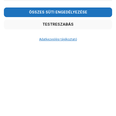
-
OK
Garancia, javítás
1 év garancia
2 év garancia
Adatkezeslési tájékoztató
2+1 év garancia
3 év garancia
A szivattyusbolt.hu
extra
szerviz szolgáltatásai
(garanciális időn túl is)
Garanciális márkaszerviz
Alkatrészellátás
Szerviz, javítás
Szállítás
RAKTÁRON!