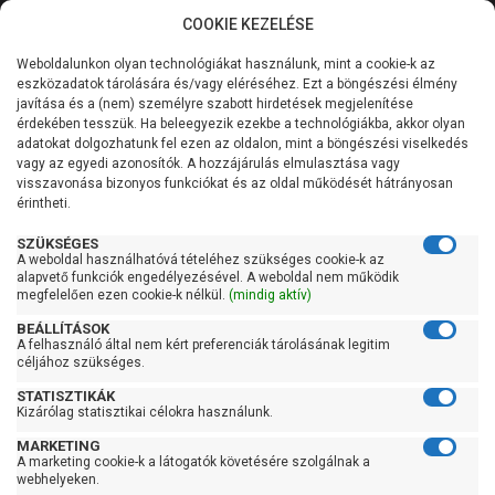
COOKIE KEZELÉSE
0
Weboldalunkon olyan technológiákat használunk, mint a cookie-k az
Kategóriák
Főoldal
Szivattyú gyártó szerint
Frog szivattyú
eszközadatok tárolására és/vagy eléréséhez. Ezt a böngészési élmény
Frog 2SDm
javítása és a (nem) személyre szabott hirdetések megjelenítése
Általános információk
érdekében tesszük. Ha beleegyezik ezekbe a technológiákba, akkor olyan
Frog 2SDm
adatokat dolgozhatunk fel ezen az oldalon, mint a böngészési viselkedés
vagy az egyedi azonosítók. A hozzájárulás elmulasztása vagy
Szolgáltatásaink
visszavonása bizonyos funkciókat és az oldal működését hátrányosan
érintheti.
Kapcsolat
Szűrés
SZÜKSÉGES
A weboldal használhatóvá tételéhez szükséges cookie-k az
alapvető funkciók engedélyezésével. A weboldal nem működik
Gyors szűrők
megfelelően ezen cookie-k nélkül.
(mindig aktív)
BEÁLLÍTÁSOK
Raktáron
A felhasználó által nem kért preferenciák tárolásának legitim
Ingyenes szállítás
céljához szükséges.
STATISZTIKÁK
Gyártók
Kizárólag statisztikai célokra használunk.
MARKETING
Frog
A marketing cookie-k a látogatók követésére szolgálnak a
webhelyeken.
Ár