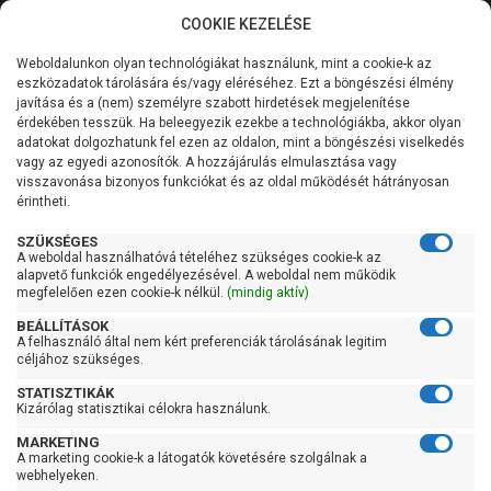
COOKIE KEZELÉSE
0
Weboldalunkon olyan technológiákat használunk, mint a cookie-k az
Kategóriák
Főoldal
Szivattyú gyártó szerint
Pedrollo szivattyú
eszközadatok tárolására és/vagy eléréséhez. Ezt a böngészési élmény
Pedrollo VSP
javítása és a (nem) személyre szabott hirdetések megjelenítése
Általános információk
érdekében tesszük. Ha beleegyezik ezekbe a technológiákba, akkor olyan
Pedrollo VSP
adatokat dolgozhatunk fel ezen az oldalon, mint a böngészési viselkedés
vagy az egyedi azonosítók. A hozzájárulás elmulasztása vagy
Szolgáltatásaink
visszavonása bizonyos funkciókat és az oldal működését hátrányosan
érintheti.
Kapcsolat
Szűrés
SZÜKSÉGES
A weboldal használhatóvá tételéhez szükséges cookie-k az
alapvető funkciók engedélyezésével. A weboldal nem működik
Gyors szűrők
megfelelően ezen cookie-k nélkül.
(mindig aktív)
BEÁLLÍTÁSOK
Raktáron
A felhasználó által nem kért preferenciák tárolásának legitim
Ingyenes szállítás
céljához szükséges.
STATISZTIKÁK
Gyártók
Kizárólag statisztikai célokra használunk.
MARKETING
Pedrollo
A marketing cookie-k a látogatók követésére szolgálnak a
webhelyeken.
Ár