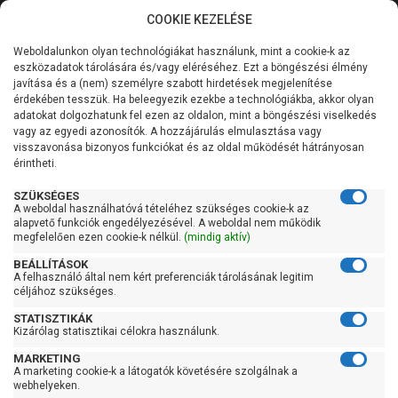
COOKIE KEZELÉSE
0
Weboldalunkon olyan technológiákat használunk, mint a cookie-k az
Kategóriák
Főoldal
Szivattyú gyártó szerint
IBO szivattyú
eszközadatok tárolására és/vagy eléréséhez. Ezt a böngészési élmény
IBO JET
javítása és a (nem) személyre szabott hirdetések megjelenítése
Általános információk
érdekében tesszük. Ha beleegyezik ezekbe a technológiákba, akkor olyan
IBO JET
adatokat dolgozhatunk fel ezen az oldalon, mint a böngészési viselkedés
vagy az egyedi azonosítók. A hozzájárulás elmulasztása vagy
Szolgáltatásaink
visszavonása bizonyos funkciókat és az oldal működését hátrányosan
érintheti.
Kapcsolat
Szűrés
SZÜKSÉGES
A weboldal használhatóvá tételéhez szükséges cookie-k az
alapvető funkciók engedélyezésével. A weboldal nem működik
Gyors szűrők
megfelelően ezen cookie-k nélkül.
(mindig aktív)
BEÁLLÍTÁSOK
Raktáron
A felhasználó által nem kért preferenciák tárolásának legitim
Ingyenes szállítás
céljához szükséges.
STATISZTIKÁK
Gyártók
Kizárólag statisztikai célokra használunk.
MARKETING
Ibo
A marketing cookie-k a látogatók követésére szolgálnak a
webhelyeken.
Ár