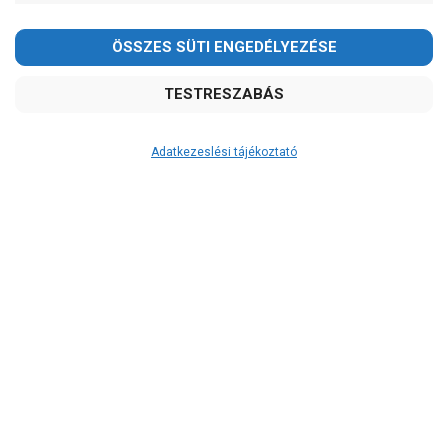
-
OK
Garancia, javítás
1 év garancia
2 év garancia
Adatkezeslési tájékoztató
2+1 év garancia
3 év garancia
A szivattyusbolt.hu
extra
szerviz szolgáltatásai
(garanciális időn túl is)
Garanciális márkaszerviz
Alkatrészellátás
Szerviz, javítás
Szállítás
RAKTÁRON!