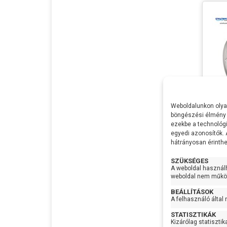
Weboldalunkon olyan
böngészési élmény 
ezekbe a technológi
Pedr
egyedi azonosítók.
hátrányosan érinthet
Feszü
SZÜKSÉGES
Telje
A weboldal használ
Max Ví
weboldal nem működ
Max
BEÁLLÍTÁSOK
Emel
A felhasználó által
Max S
STATISZTIKÁK
Kizárólag statisztik
Szívó