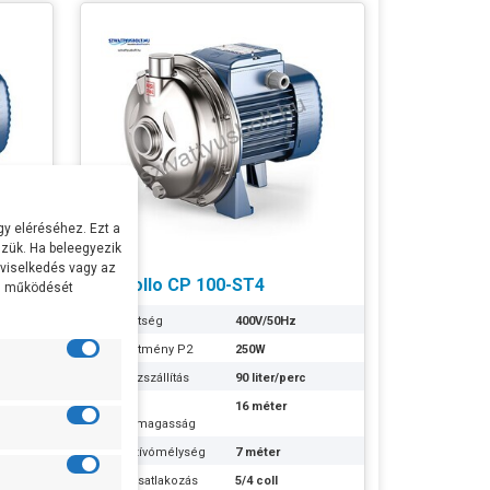
y eléréséhez. Ezt a
zük. Ha beleegyezik
 viselkedés vagy az
Pedrollo CP 100-ST4
al működését
Feszültség
400V/50Hz
Teljesítmény P2
250W
c
Max Vízszállítás
90 liter/perc
Max
16 méter
Emelőmagasság
Max szívómélység
7 méter
Szívócsatlakozás
5/4 coll