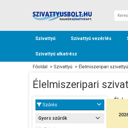
Szivattyú
Szivattyú vezérlés
Szivattyú alkatrész
Főoldal
Szivattyú
Élelmiszeripari szivattyú
Élelmiszeripari sziva
Élelm
Szűrés
Az
él
202
Gyors szűrők
rozsda