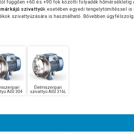
tól függően +60 és +90 fok közötti folyadék hőmérsékletig 
 márkájú szivattyú
k esetében egyedi tengelytömítéssel is 
ékok szivattyúzására is használható. Bővebben ügyfélszolgá
miszeripari
Élelmiszeripari
tyú AISI 304
szivattyú AISI 316L