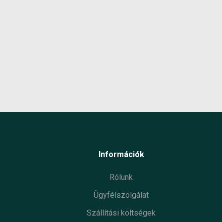
Gyártó
Termé
Garan
Készl
infor
Információk
Rólunk
Ügyfélszolgálat
Szállítási költségek