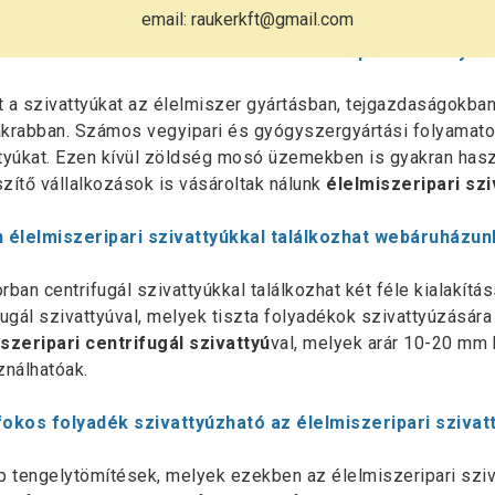
email: raukerkft@gmail.com
n területeken használható az élelmiszeripari szivattyú?
 a szivattyúkat az élelmiszer gyártásban, tejgazdaságokban
krabban. Számos vegyipari és gyógyszergyártási folyamatok
tyúkat. Ezen kívül zöldség mosó üzemekben is gyakran hasz
zítő vállalkozások is vásároltak nálunk
élelmiszeripari szi
n élelmiszeripari szivattyúkkal találkozhat webáruházu
rban centrifugál szivattyúkkal találkozhat két féle kialakítás
fugál szivattyúval, melyek tiszta folyadékok szivattyúzására
szeripari centrifugál szivattyú
val, melyek arár 10-20 mm 
ználhatóak.
fokos folyadék szivattyúzható az élelmiszeripari szivat
p tengelytömítések, melyek ezekben az élelmiszeripari sziv