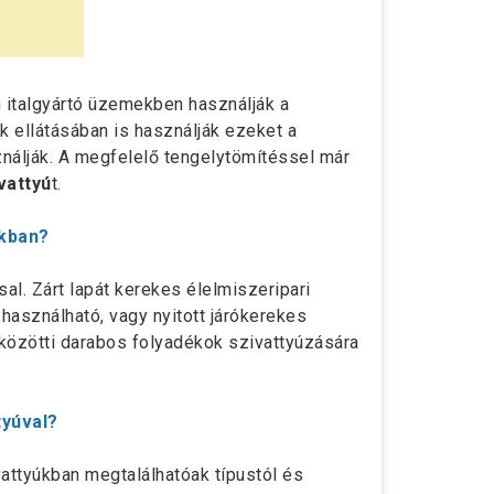
 italgyártó üzemekben használják a
 ellátásában is használják ezeket a
nálják. A megfelelő tengelytömítéssel már
vattyú
t.
nkban?
sal. Zárt lapát kerekes élelmiszeripari
 használható, vagy nyitott járókerekes
közötti darabos folyadékok szivattyúzására
tyúval?
attyúkban megtalálhatóak típustól és