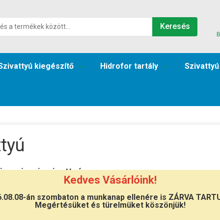
Keresés
B
Szivattyú kiegészítő
Hidrofor tartály
Szivattyú
ttyú
iszeripari szivattyú
Kedves Vásárlóink!
elmiszer iparban használatos szivattyúk
minden folyadékk
6.08.08-án szombaton a munkanap ellenére is ZÁRVA TART
Megértésüket és türelmüket köszönjük!
mentes acélból készül, vagy AISI 316L rozsdamentes acélb