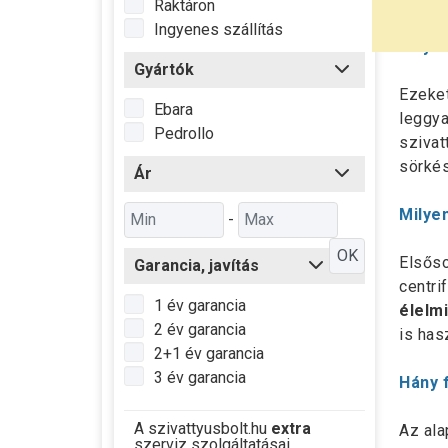
Raktáron
Ingyenes szállítás
Milye
Gyártók
Ezeket
Ebara
leggya
Pedrollo
szivat
sörkés
Ár
Milye
-
OK
Elsőso
Garancia, javítás
centri
1 év garancia
élelmi
2 év garancia
is has
2+1 év garancia
3 év garancia
Hány 
A szivattyusbolt.hu
extra
Az ala
szerviz szolgáltatásai