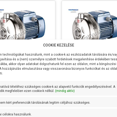
COOKIE KEZELÉSE
 technológiákat használunk, mint a cookie-k az eszközadatok tárolására és/vag
javítása és a (nem) személyre szabott hirdetések megjelenítése érdekében tess
ákba, akkor olyan adatokat dolgozhatunk fel ezen az oldalon, mint a böngészési
ollo CPm 100-ST4
Pedrollo CPm 130-ST4
 A hozzájárulás elmulasztása vagy visszavonása bizonyos funkciókat és az old
i.
ltség
230V/50Hz
Feszültség
230V/50Hz
sítmény P2
250W
Teljesítmény P2
370W
hatóvá tételéhez szükséges cookie-k az alapvető funkciók engedélyezésével. A
zszállítás
90 liter/perc
Max Vízszállítás
100 liter/per
ik megfelelően ezen cookie-k nélkül.
(mindig aktív)
16 méter
Max
22,5 méter
őmagasság
Emelőmagasság
 nem kért preferenciák tárolásának legitim céljához szükséges.
zívómélység
7 méter
Max szívómélység
7 méter
ai célokra használunk.
csatlakozás
5/4 coll
Szívócsatlakozás
5/4 coll