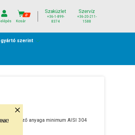
Szaküzlet
Szervíz
0
+36-1-899-
+36-20-211-
elépés
Kosár
8374
1588
 gyártó szerint
al érintkező anyaga minimum AISI 304
UNK!
ól.