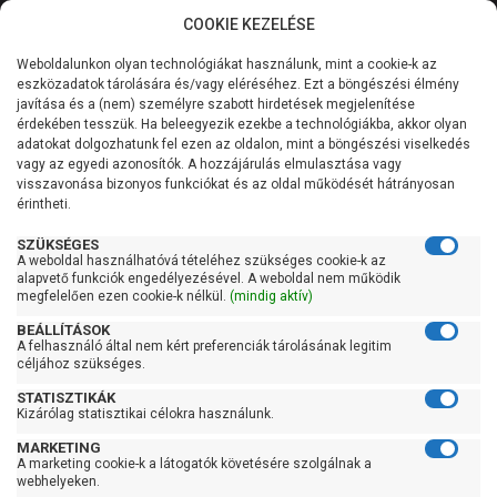
COOKIE KEZELÉSE
0
Weboldalunkon olyan technológiákat használunk, mint a cookie-k az
Kategóriák
Főoldal
Szivattyú
Benzinmotoros szivattyú
eszközadatok tárolására és/vagy eléréséhez. Ezt a böngészési élmény
javítása és a (nem) személyre szabott hirdetések megjelenítése
Általános információk
érdekében tesszük. Ha beleegyezik ezekbe a technológiákba, akkor olyan
Benzinmotoros szivattyú
adatokat dolgozhatunk fel ezen az oldalon, mint a böngészési viselkedés
vagy az egyedi azonosítók. A hozzájárulás elmulasztása vagy
Szolgáltatásaink
visszavonása bizonyos funkciókat és az oldal működését hátrányosan
érintheti.
Szűrés
Kapcsolat
SZÜKSÉGES
A weboldal használhatóvá tételéhez szükséges cookie-k az
Gyors szűrők
alapvető funkciók engedélyezésével. A weboldal nem működik
megfelelően ezen cookie-k nélkül.
(mindig aktív)
Raktáron
BEÁLLÍTÁSOK
Ingyenes szállítás
A felhasználó által nem kért preferenciák tárolásának legitim
céljához szükséges.
Gyártók
STATISZTIKÁK
Kizárólag statisztikai célokra használunk.
AL-KO
MARKETING
Heron
A marketing cookie-k a látogatók követésére szolgálnak a
webhelyeken.
Leo