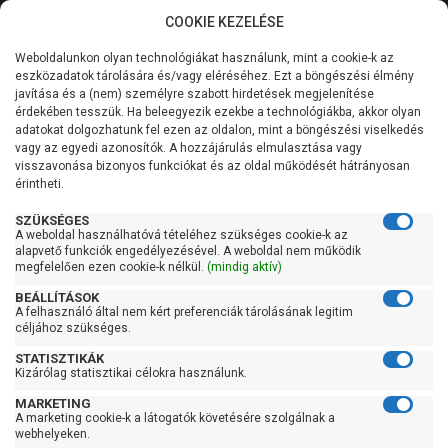
COOKIE KEZELÉSE
0
Weboldalunkon olyan technológiákat használunk, mint a cookie-k az
Kategóriák
Főoldal
Szivattyú gyártó szerint
SAEFLO szivattyú
eszközadatok tárolására és/vagy eléréséhez. Ezt a böngészési élmény
SEAFLO 14C
javítása és a (nem) személyre szabott hirdetések megjelenítése
Általános információk
érdekében tesszük. Ha beleegyezik ezekbe a technológiákba, akkor olyan
SEAFLO 14C
adatokat dolgozhatunk fel ezen az oldalon, mint a böngészési viselkedés
vagy az egyedi azonosítók. A hozzájárulás elmulasztása vagy
Szolgáltatásaink
visszavonása bizonyos funkciókat és az oldal működését hátrányosan
érintheti.
Kapcsolat
Szűrés
SZÜKSÉGES
A weboldal használhatóvá tételéhez szükséges cookie-k az
alapvető funkciók engedélyezésével. A weboldal nem működik
Gyors szűrők
megfelelően ezen cookie-k nélkül.
(mindig aktív)
BEÁLLÍTÁSOK
Raktáron
A felhasználó által nem kért preferenciák tárolásának legitim
Ingyenes szállítás
céljához szükséges.
STATISZTIKÁK
Gyártók
Kizárólag statisztikai célokra használunk.
MARKETING
SEAFLO
A marketing cookie-k a látogatók követésére szolgálnak a
webhelyeken.
Ár