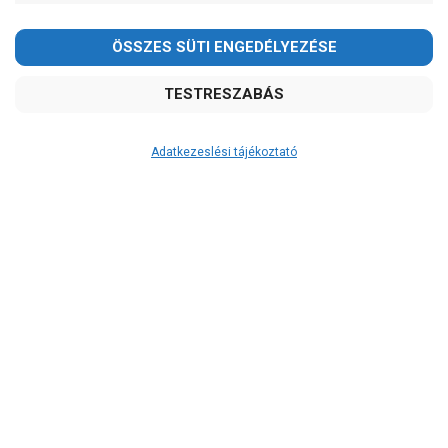
-
OK
Garancia, javítás
1 év garancia
2 év garancia
Adatkezeslési tájékoztató
2+1 év garancia
3 év garancia
A szivattyusbolt.hu
extra
szerviz szolgáltatásai
(garanciális időn túl is)
Garanciális márkaszerviz
Alkatrészellátás
Szerviz, javítás
Szállítás
RAKTÁRON!