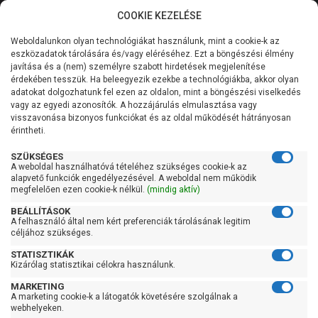
COOKIE KEZELÉSE
0
Weboldalunkon olyan technológiákat használunk, mint a cookie-k az
Kategóriák
Főoldal
Szivattyú gyártó szerint
Pedrollo szivattyú
eszközadatok tárolására és/vagy eléréséhez. Ezt a böngészési élmény
Pedrollo VXC
javítása és a (nem) személyre szabott hirdetések megjelenítése
Általános információk
érdekében tesszük. Ha beleegyezik ezekbe a technológiákba, akkor olyan
Pedrollo VXC
adatokat dolgozhatunk fel ezen az oldalon, mint a böngészési viselkedés
vagy az egyedi azonosítók. A hozzájárulás elmulasztása vagy
Szolgáltatásaink
visszavonása bizonyos funkciókat és az oldal működését hátrányosan
érintheti.
Kapcsolat
Szűrés
SZÜKSÉGES
A weboldal használhatóvá tételéhez szükséges cookie-k az
alapvető funkciók engedélyezésével. A weboldal nem működik
Gyors szűrők
megfelelően ezen cookie-k nélkül.
(mindig aktív)
BEÁLLÍTÁSOK
Raktáron
A felhasználó által nem kért preferenciák tárolásának legitim
Ingyenes szállítás
céljához szükséges.
STATISZTIKÁK
Gyártók
Kizárólag statisztikai célokra használunk.
MARKETING
Pedrollo
A marketing cookie-k a látogatók követésére szolgálnak a
webhelyeken.
Ár