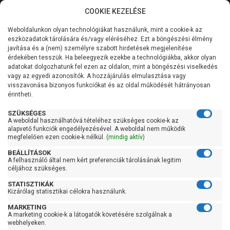
COOKIE KEZELÉSE
0
Weboldalunkon olyan technológiákat használunk, mint a cookie-k az
Kategóriák
Főoldal
Szivattyú
Függőleges tengelyű szivattyú
eszközadatok tárolására és/vagy eléréséhez. Ezt a böngészési élmény
Függőleges tengelyű szivattyú műanyag kerékkel
javítása és a (nem) személyre szabott hirdetések megjelenítése
Általános információk
érdekében tesszük. Ha beleegyezik ezekbe a technológiákba, akkor olyan
Függőleges tengelyű
adatokat dolgozhatunk fel ezen az oldalon, mint a böngészési viselkedés
vagy az egyedi azonosítók. A hozzájárulás elmulasztása vagy
Szolgáltatásaink
szivattyú műanyag
visszavonása bizonyos funkciókat és az oldal működését hátrányosan
érintheti.
Kapcsolat
kerékkel
SZÜKSÉGES
A weboldal használhatóvá tételéhez szükséges cookie-k az
alapvető funkciók engedélyezésével. A weboldal nem működik
megfelelően ezen cookie-k nélkül.
(mindig aktív)
Szűrés
BEÁLLÍTÁSOK
A felhasználó által nem kért preferenciák tárolásának legitim
céljához szükséges.
Gyors szűrők
STATISZTIKÁK
Raktáron
Kizárólag statisztikai célokra használunk.
Ingyenes szállítás
MARKETING
A marketing cookie-k a látogatók követésére szolgálnak a
webhelyeken.
Gyártók