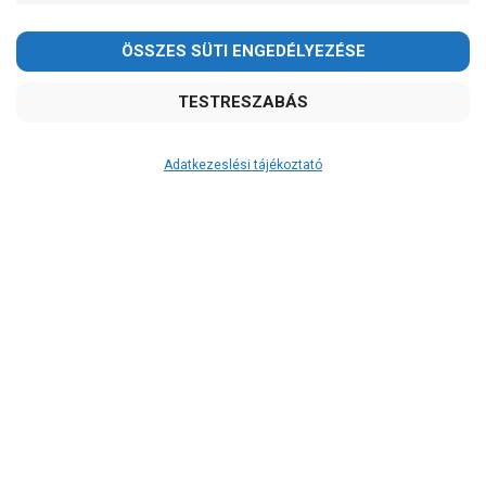
Pedrollo
Ár
-
OK
Adatkezeslési tájékoztató
Garancia, javítás
1 év garancia
2 év garancia
2+1 év garancia
3 év garancia
A szivattyusbolt.hu
extra
szerviz szolgáltatásai
(garanciális időn túl is)
Garanciális márkaszerviz
Alkatrészellátás
Szerviz, javítás