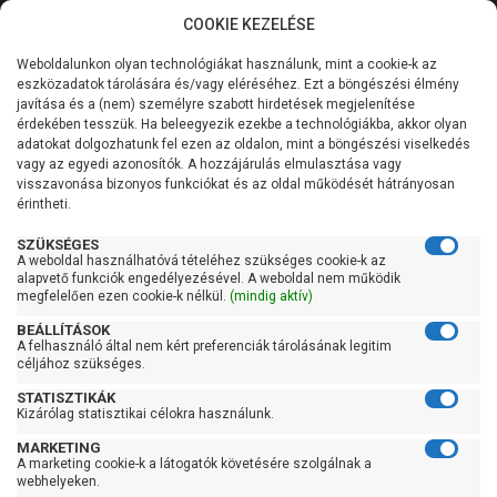
COOKIE KEZELÉSE
0
Weboldalunkon olyan technológiákat használunk, mint a cookie-k az
Kategóriák
Főoldal
Szivattyú
Búvárszivattyú csőkút szivattyú
eszközadatok tárolására és/vagy eléréséhez. Ezt a böngészési élmény
Búvárszivattyú csőkút szivattyú 61-100 liter/percig
javítása és a (nem) személyre szabott hirdetések megjelenítése
Általános információk
érdekében tesszük. Ha beleegyezik ezekbe a technológiákba, akkor olyan
Leo 3XRm 4/16-0,75
adatokat dolgozhatunk fel ezen az oldalon, mint a böngészési viselkedés
vagy az egyedi azonosítók. A hozzájárulás elmulasztása vagy
Szolgáltatásaink
visszavonása bizonyos funkciókat és az oldal működését hátrányosan
érintheti.
Kapcsolat
SZÜKSÉGES
A weboldal használhatóvá tételéhez szükséges cookie-k az
alapvető funkciók engedélyezésével. A weboldal nem működik
megfelelően ezen cookie-k nélkül.
(mindig aktív)
BEÁLLÍTÁSOK
A felhasználó által nem kért preferenciák tárolásának legitim
céljához szükséges.
STATISZTIKÁK
Kizárólag statisztikai célokra használunk.
MARKETING
A marketing cookie-k a látogatók követésére szolgálnak a
webhelyeken.